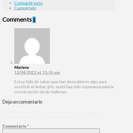
Compartir esto
Compártelo
Comments
1
Marlene
12/04/2012 at 11:55 am
Estoy feliz de saber que han descubierto algo para
sustituir el ámbar gris, quizá hay más esperanza para la
conservación de las ballenas.
Deja un comentario
Tu dirección de correo electrónico no será publicada.
Los
campos obligatorios están marcados con
*
Comentario
*