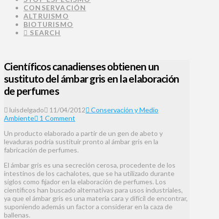
CONSERVACIÓN
ALTRUISMO
BIOTURISMO
SEARCH
Científicos canadienses obtienen un
sustituto del ámbar gris en la elaboración
de perfumes
luisdelgado
11/04/2012
Conservación y Medio
Ambiente
1 Comment
Un producto elaborado a partir de un gen de abeto y
levaduras podría sustituir pronto al ámbar gris en la
fabricación de perfumes.
El ámbar gris es una secreción cerosa, procedente de los
intestinos de los cachalotes, que se ha utilizado durante
siglos como fijador en la elaboración de perfumes. Los
científicos han buscado alternativas para usos industriales,
ya que el ámbar gris es una materia cara y difícil de encontrar,
suponiendo además un factor a considerar en la caza de
ballenas.