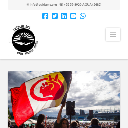
✉ info@cuidame.org ☏ +52 55-8920-AGUA (2482)
Nav