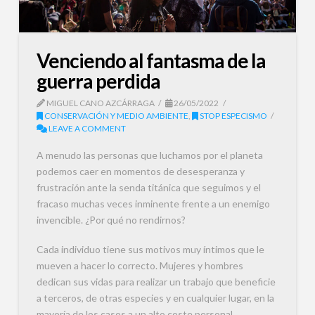
Venciendo al fantasma de la
guerra perdida
MIGUEL CANO AZCÁRRAGA
26/05/2022
CONSERVACIÓN Y MEDIO AMBIENTE
,
STOP ESPECISMO
LEAVE A COMMENT
A menudo las personas que luchamos por el planeta
podemos caer en momentos de desesperanza y
frustración ante la senda titánica que seguimos y el
fracaso muchas veces inminente frente a un enemigo
invencible. ¿Por qué no rendirnos?
Cada individuo tiene sus motivos muy íntimos que le
mueven a hacer lo correcto. Mujeres y hombres
dedican sus vidas para realizar un trabajo que beneficie
a terceros, de otras especies y en cualquier lugar, en la
mayoría de los casos a un alto coste personal.