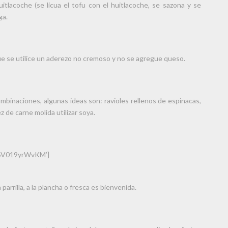
uitlacoche (se licua el tofu con el huitlacoche, se sazona y se
ga.
e se utilice un aderezo no cremoso y no se agregue queso.
binaciones, algunas ideas son: ravioles rellenos de espinacas,
 de carne molida utilizar soya.
=6V019yrWvKM’]
 parrilla, a la plancha o fresca es bienvenida.