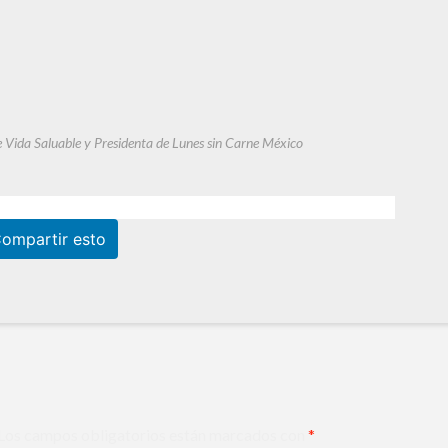
e Vida Saluable y Presidenta de Lunes sin Carne México
ompartir esto
Los campos obligatorios están marcados con
*