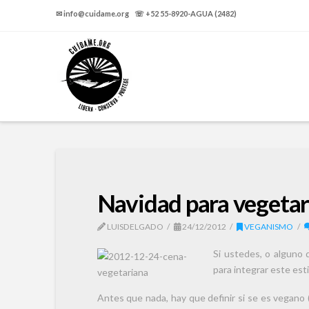
✉ info@cuidame.org ☏ +52 55-8920-AGUA (2482)
Navidad para vegetar
LUISDELGADO
24/12/2012
VEGANISMO
Si ustedes, o alguno 
para integrar este est
Antes que nada, hay que definir si se es vegano