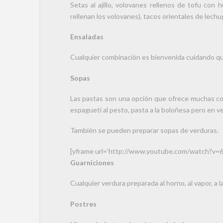
Setas al ajillo, volovanes rellenos de tofu con h
rellenan los volovanes), tacos orientales de lechu
Ensaladas
Cualquier combinación es bienvenida cuidando qu
Sopas
Las pastas son una opción que ofrece muchas com
espagueti al pesto, pasta a la boloñesa pero en vez
También se pueden preparar sopas de verduras.
[yframe url=’http://www.youtube.com/watch?v
Guarniciones
Cualquier verdura preparada al horno, al vapor, a la
Postres