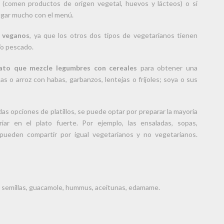
o (comen productos de origen vegetal, huevos y lácteos) o si
gar mucho con el menú.
 veganos
, ya que los otros dos tipos de vegetarianos tienen
/o pescado.
ato que mezcle legumbres con cereales
para obtener una
 o arroz con habas, garbanzos, lentejas o frijoles; soya o sus
s opciones de platillos, se puede optar por preparar la mayoría
riar en el plato fuerte. Por ejemplo, las ensaladas, sopas,
 pueden compartir por igual vegetarianos y no vegetarianos.
 semillas, guacamole, hummus, aceitunas, edamame.