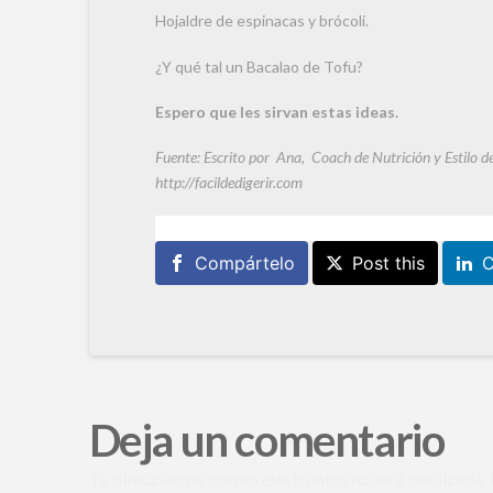
Hojaldre de espinacas y brócoli.
¿Y qué tal un Bacalao de Tofu?
Espero que les sirvan estas ideas.
Fuente: Escrito por Ana, Coach de Nutrición y Estilo d
http://facildedigerir.com
Compártelo
Post this
C
Deja un comentario
Tu dirección de correo electrónico no será publicada.