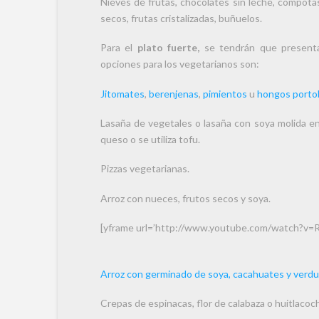
Nieves de frutas, chocolates sin leche, compotas
secos, frutas cristalizadas, buñuelos.
Para el
plato fuerte,
se tendrán que presenta
opciones para los vegetarianos son:
Jitomates
,
berenjenas
,
pimientos
u
hongos porto
Lasaña de vegetales o lasaña con soya molida en
queso o se utiliza tofu.
Pizzas vegetarianas.
Arroz con nueces, frutos secos y soya.
[yframe url=’http://www.youtube.com/watch?v=
Arroz con germinado de soya, cacahuates y verdu
Crepas de espinacas, flor de calabaza o huitlacoc