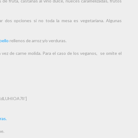
 de fruta, castañas al vino dulce, nueces caramelizadas, frutos
r dos opciones si no toda la mesa es vegetariana. Algunas
bello
rellenos de arroz y/o verduras.
 vez de carne molida. Para el caso de los veganos, se omite el
RdLUHIOA7lI’]
ras.
he.