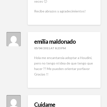
veces 🙂
Recibe abrazos y agradecimientos!
emilia maldonado
05/04/2011 AT 8:23 PM
Hola me encantaroia adoptar a Houdini,
pero no tengo ni idea de que tengo que
hacer ?? Me pueden orientar porfavor
Gracias !!
Cuidame