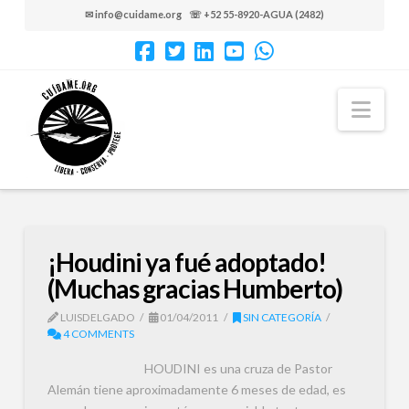
✉ info@cuidame.org ☏ +52 55-8920-AGUA (2482)
Nav
¡Houdini ya fué adoptado!
(Muchas gracias Humberto)
LUISDELGADO
01/04/2011
SIN CATEGORÍA
4 COMMENTS
HOUDINI es una cruza de Pastor
Alemán tiene aproximadamente 6 meses de edad, es