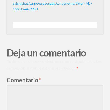
salchichas/carne-procesada/cancer-oms/#xtor=AD-
15&xts=467263
Deja un comentario
Tu dirección de correo electrónico no será publicada.
Los
campos obligatorios están marcados con
*
Comentario
*