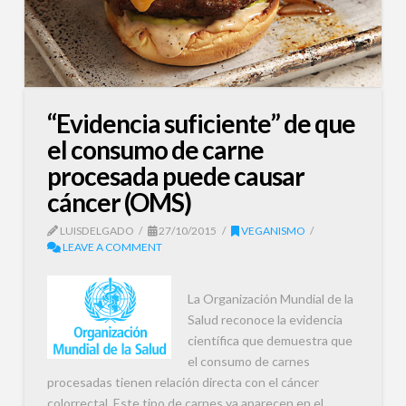
“Evidencia suficiente” de que
el consumo de carne
procesada puede causar
cáncer (OMS)
LUISDELGADO
27/10/2015
VEGANISMO
LEAVE A COMMENT
La Organización Mundial de la
Salud reconoce la evidencia
científica que demuestra que
el consumo de carnes
procesadas tienen relación directa con el cáncer
colorrectal. Este tipo de carnes ya aparecen en el