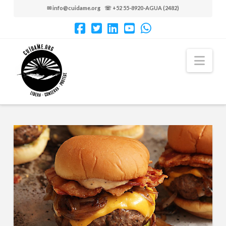
✉ info@cuidame.org ☏ +52 55-8920-AGUA (2482)
Nav