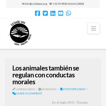
✉ info@cuidame.org ☏ +52 55-8920-AGUA (2482)
Nav
Los animales también se
regulan con conductas
morales
LUISDELGADO
03/06/2012
STOP ESPECISMO
LEAVE A COMMENT
En el siglo XVII, Thomas