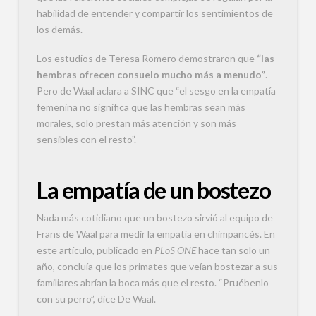
habilidad de entender y compartir los sentimientos de
los demás.
Los estudios de Teresa Romero demostraron que
“las
hembras ofrecen consuelo mucho más a menudo”
.
Pero de Waal aclara a SINC que “el sesgo en la empatía
femenina no significa que las hembras sean más
morales, solo prestan más atención y son más
sensibles con el resto”.
La empatía de un bostezo
Nada más cotidiano que un bostezo sirvió al equipo de
Frans de Waal para medir la empatía en chimpancés. En
este artículo, publicado en
PLoS ONE
hace tan solo un
año, concluía que los primates que veían bostezar a sus
familiares abrían la boca más que el resto. “Pruébenlo
con su perro”, dice De Waal.