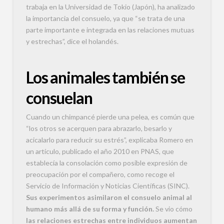
trabaja en la Universidad de Tokio (Japón), ha analizado
la importancia del consuelo, ya que “se trata de una
parte importante e integrada en las relaciones mutuas
y estrechas”, dice el holandés.
Los animales también se
consuelan
Cuando un chimpancé pierde una pelea, es común que
“los otros se acerquen para abrazarlo, besarlo y
acicalarlo para reducir su estrés”, explicaba Romero en
un artículo, publicado el año 2010 en PNAS, que
establecía la consolación como posible expresión de
preocupación por el compañero, como recoge el
Servicio de Información y Noticias Científicas (SINC).
Sus experimentos asimilaron el consuelo animal al
humano más allá de su forma y función.
Se vio cómo
las relaciones estrechas entre individuos aumentan