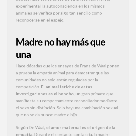
experimental, la autoconsciencia en los mismos
animales se verifica por algo tan sencillo como
reconocerse en el espejo.
Madre no hay más que
una
Hace décadas que los ensayos de Frans de Waal ponen
a prueba la empatía animal para demostrar que las
comunidades no solo están reguladas por la
competición.
El animal fetiche de estas
investigaciones es el bonobo
, un gran primate que
manifiesta su comportamiento reconciliador mediante
el sexo sin distinción. Solo hay una combinación sexual
que no se da nunca: madre e hijo.
Según De Waal,
el amor maternal es el origen de la
empatía.
Durante el contacto con la cría, la madre