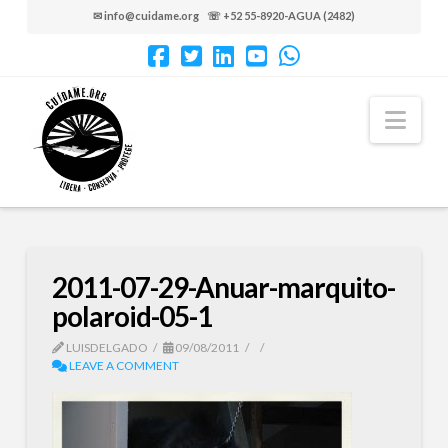
✉ info@cuidame.org ☏ +52 55-8920-AGUA (2482)
Nav
2011-07-29-Anuar-marquito-
polaroid-05-1
LUISDELGADO
09/08/2011
LEAVE A COMMENT