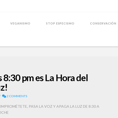
VEGANISMO
STOP ESPECISMO
CONSERVACIÓN
 8:30 pm es La Hora del
z!
2 COMMENTS
OMPROMÉTETE, PASA LA VOZ Y APAGA LA LUZ DE 8:30 A
NOCHE