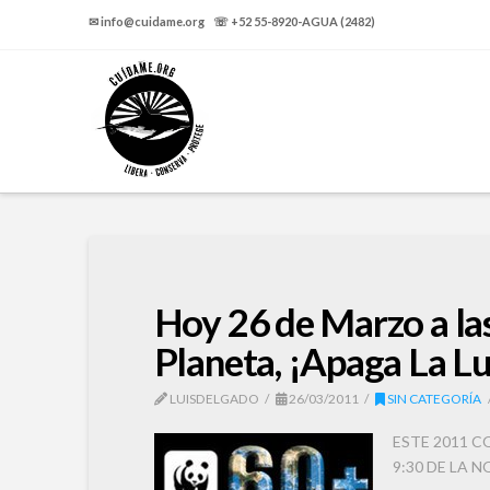
✉ info@cuidame.org ☏ +52 55-8920-AGUA (2482)
Hoy 26 de Marzo a las
Planeta, ¡Apaga La Lu
LUISDELGADO
26/03/2011
SIN CATEGORÍA
ESTE 2011 C
9:30 DE LA 