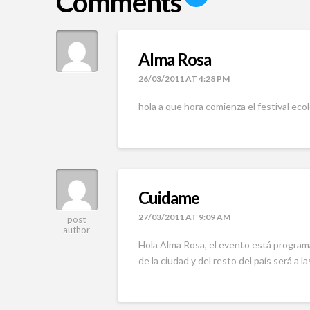
Comments
Alma Rosa
26/03/2011 AT 4:28 PM
hola a que hora comienza el festival ecol
Cuidame
27/03/2011 AT 9:09 AM
post
author
Hola Alma Rosa, el evento está programad
de la ciudad y del resto del país será a l