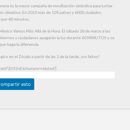
aneta es la mayor campaña de movilización simbólica para luchar
io climático. En 2010 más de 128 países y 6000 ciudades
z por 60 minutos.
éxico Vamos Más Allá de la Hora. El sábado 26 de marzo a las
gobiernos y ciudadanos apagarán la luz durante 60 MINUTOS y se
ue haga la diferencia.
o en el Zócalo a partir de las 3 de la tarde, ¡no faltes!
ZehPZit92nE&feature=related’]
ompartir esto