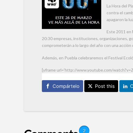
La Hora del Pl
contra el camb
apagaron la lu
Este 2011 en M
20:30 empresas, instituciones, organizaciones, 
comprometerán a lo largo del año con una acción q
Además, en Puebla celebraremos el Festival Ecológic
[yframe url=’http://www.youtube.com/watch?v=
Compártelo
Post this
C
2