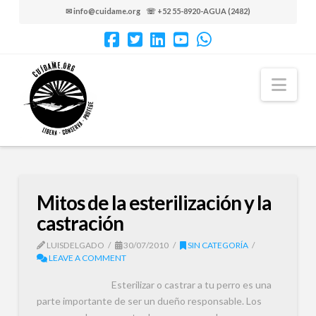
✉ info@cuidame.org ☏ +52 55-8920-AGUA (2482)
Nav
Mitos de la esterilización y la
castración
LUISDELGADO
30/07/2010
SIN CATEGORÍA
LEAVE A COMMENT
Esterilizar o castrar a tu perro es una
parte importante de ser un dueño responsable. Los