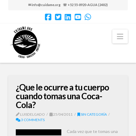
✉ info@cuidame.org ☏ +52 55-8920-AGUA (2482)
Nav
¿Que le ocurre a tu cuerpo
cuando tomas una Coca-
Cola?
LUISDELGADO
25/04/2011
SIN CATEGORÍA
3 COMMENTS
Cada vez que te tomas una