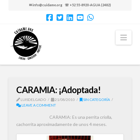
✉ info@cuidame.org ☏ +52 55-8920-AGUA (2482)
Nav
CARAMIA: ¡Adoptada!
LUISDELGADO
21/08/2010
SIN CATEGORÍA
LEAVE A COMMENT
CARAMIA: Es una perrita criolla,
cachorrita aproximadamente de unos 4 meses.