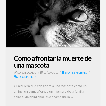
Como afrontar la muerte de
una mascota
LUISDELGADO
17/05/2012
STOP ESPECISMO
3 COMMENTS
Cualquiera que considere a una mascota como un
amigo, un compañero, o un miembro de la familia,
sabe el dolor intenso que acompaña la …