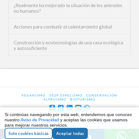
¿Realmente ha mejorado la situación de los animales
no humanos?
Acciones para combatir el calentamiento global
Construcción y ecotecnologías de una casa ecológica
y autosuficiente
VEGANISMO
STOP ESPECISMO
CONSERVACIÓN
ALTRUISMO
BIOTURISMO
Si continúas navegando por esta web, entendemos que conoces
nuestro
Aviso de Privacidad
y aceptas las cookies que usamos
Cuidame.org
es una iniciativa del
Centro de Conservación
para mejorar nuestros servicios.
de Bosques y Mares A.C.
Tel. +52 55-8920-2482. Calle 5 Sur #6735, Col. Jardín, CP
Solo cookies básicas
Aceptar todas
72474, Puebla, Pue. México.