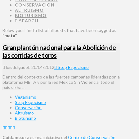
CONSERVACIÓN
ALTRUISMO
BIOTURISMO
SEARCH
Below you'll find a list of all posts that have been tagged as
“meta”
Gran plantón nacional para la Abolición de
las corridas de toros
luisdelgado
20/04/2012
Stop Especismo
Dentro del contexto de las fuertes campañas lideradas por la
plataforma META y por la red México Sin Violencia, todo el
país se ha …
Veganismo
Stop Especismo
Conservación
Altruismo
Bioturismo
Cuidame.org
es una iniciativa del
Centro de Conservación