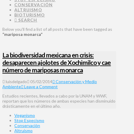
CONSERVACIÓN
ALTRUISMO
BIOTURISMO
SEARCH
Below you'll find a list of all posts that have been tagged as
“mariposa monarca”
La biodiversidad mexicana en crisis:
desaparecen ajolotes de Xochimilco y cae
número de mariposas monarca
luisdelgado
05/02/2014
Conservación y Medio
Ambiente
Leave a Comment
Estudios recientes, llevados a cabo por la UNAM y WWF,
reportan que los números de ambas especies han disminuido
drásticamente en el último año.
Veganismo
Stop Especismo
Conservación
Altruismo