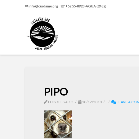
✉ info@cuidame.org ☏ +52 55-8920-AGUA (2482)
PIPO
LUISDELGADO
10/12/2010
LEAVE A C